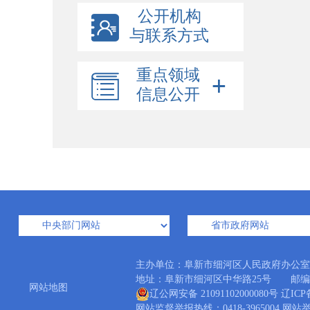
公开机构
与联系方式
重点领域
信息公开
主办单位：阜新市细河区人民政府办公
地址：阜新市细河区中华路25号 邮编：12300
网站地图
辽公网安备 21091102000080号
辽ICP备
网站监督举报热线：0418-3965004 网站举报