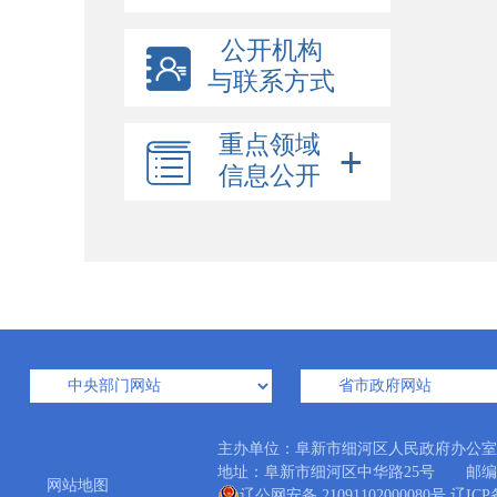
公开机构
与联系方式
重点领域
信息公开
主办单位：阜新市细河区人民政府办公
地址：阜新市细河区中华路25号 邮编：12300
网站地图
辽公网安备 21091102000080号
辽ICP备