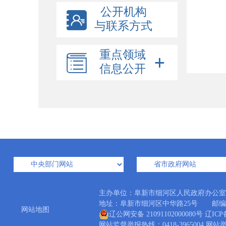
公开机构
与联系方式
重点领域
信息公开
主办单位：阜新市细河区人民政府办公
地址：阜新市细河区中华路25号 邮编：12300
网站地图
辽公网安备 21091102000080号
辽ICP备
网站监督举报热线：0418-3965004 网站举报